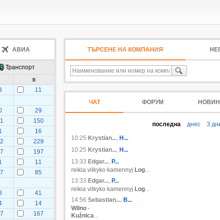
АВИА
ТЪРСЕНЕ НА КОМПАНИЯ
НЕ
Транспорт
в
3
11
1
ЧАТ
ФОРУМ
НОВИН
0
29
01
150
последна
днес
3 дн
1
16
10:25
Krystian...
,
H...
02
229
10:25
Krystian...
,
H...
07
197
13:33
Edgar...
,
P...
1
11
reikia vilkyko kamennyj
Log
...
07
85
13:33
Edgar...
,
P...
6
reikia vilkyko kamennyj
Log
...
8
41
14:56
Sebastian...
,
B...
4
14
Wilno
-
77
167
Kuźnica
...