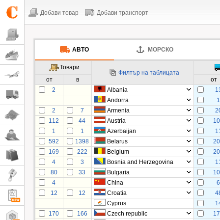
Добави товар
Добави транспорт
АВТО
МОРСКО
Товари
Филтър на таблицата
от
в
от
2
Albania
1
Andorra
2
7
Armenia
2
112
44
Austria
1
1
1
Azerbaijan
1
592
1398
Belarus
2
169
222
Belgium
2
4
3
Bosnia and Herzegovina
1
80
33
Bulgaria
1
4
China
12
12
Croatia
4
Cyprus
1
170
166
Czech republic
1