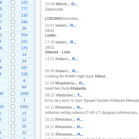
38
125
15:09
Wiktor...
,
D...
20
777
Załadunek
82
230
LT,81006
Dirvonenu...
27
346
15:57
Izabel...
,
R...
4
28
28/11
62
554
Lublin
-
4
102
17:30
Izabel...
,
R...
28/11
76
170
Gdansk
-
Lodz
...
14
13:51
Hubert...
,
R...
9
34
...
28
187
09:56
Hubert...
,
R...
3
228
Looking for RAMP HIgh truck
Vilnus
...
8
8
11:34
Magdalena...
,
H...
7
60
need two truck
Klaipeda
...
40
1500
09:25
Vladyslav...
,
Т...
1
Есть ли у кого то груз Турция Грузия Албания Македо
19
2361
16:11
Rimantas...
,
H...
Ieškome vežėjų ratams LT-UK-LT, daugiau informacijos..
1
15
16:11
Rimantas...
,
H...
2
12
9
10
16:11
Rimantas...
,
H...
0
22
13:42
Rimantas...
,
H...