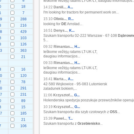
0
8
Ieškome vežėjų ratams LT-UK-LT, daugiau informacijos..
0
18
14:22
Daniil...
,
A...
I'm looking for tractors for permanent work on...
1
7
15:10
Oliwia...
,
R...
29
288
looking for
DE
Arnstad...
8
216
16:51
Denys...
,
K...
28
429
Szukam transportu 02-222 Warszaw - 67-108
Dąbrown
8
103
5...
8
126
09:32
Rimantas...
,
H...
23
363
Ieškome vežėjų ratams LT-UK-LT,
daugiau informacijos...
21
09:33
Rimantas...
,
H...
Ieškome vežėjų ratams LT-UK-LT,
3
16
daugiau informacijos...
50
120
16:41
Marta...
,
A...
2
78
42-580 Wojkowice - 95-083 Lutomiersk
90
291
zaladunek bokiem,...
87
231
11:06
Krzysztof...
,
G...
Holenderska spedycja poszukuje przewoźników operują
0
89
10:19
Krzysztof...
,
G...
3
15
Szukam transportu dla szyb czołowych z
OSS
...
27
185
15:39
Paweł...
,
T...
21
Szukam transportu z
Grzebienisko
...
7
106