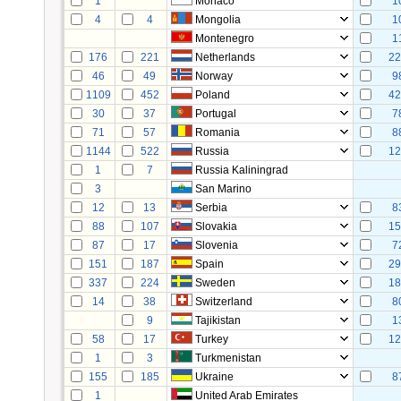
1
Monaco
1
4
4
Mongolia
1
Montenegro
1
176
221
Netherlands
2
46
49
Norway
9
1109
452
Poland
4
30
37
Portugal
7
71
57
Romania
8
1144
522
Russia
1
1
7
Russia Kaliningrad
3
San Marino
12
13
Serbia
8
88
107
Slovakia
1
87
17
Slovenia
7
151
187
Spain
2
337
224
Sweden
1
14
38
Switzerland
8
9
Tajikistan
1
58
17
Turkey
1
1
3
Turkmenistan
155
185
Ukraine
8
1
United Arab Emirates