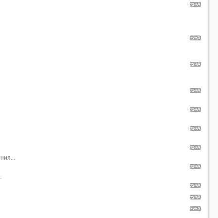
ния...
.