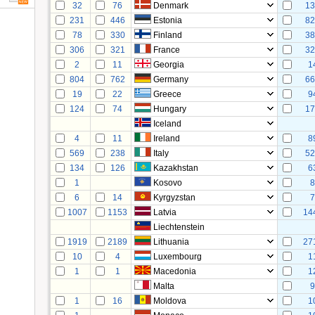
32
76
Denmark
1
231
446
Estonia
8
78
330
Finland
3
306
321
France
3
2
11
Georgia
1
804
762
Germany
6
19
22
Greece
9
124
74
Hungary
1
Iceland
4
11
Ireland
8
569
238
Italy
5
134
126
Kazakhstan
6
1
Kosovo
6
14
Kyrgyzstan
1007
1153
Latvia
14
Liechtenstein
1919
2189
Lithuania
27
10
4
Luxembourg
1
1
1
Macedonia
1
Malta
1
16
Moldova
1