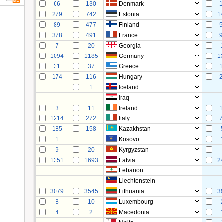
66
130
Denmark
279
742
Estonia
1
89
477
Finland
378
491
France
7
20
Georgia
1094
1185
Germany
1
31
37
Greece
174
116
Hungary
1
Iceland
Iraq
3
11
Ireland
1214
272
Italy
185
158
Kazakhstan
1
Kosovo
9
20
Kyrgyzstan
1351
1693
Latvia
2
Lebanon
Liechtenstein
3079
3545
Lithuania
3
8
10
Luxembourg
4
2
Macedonia