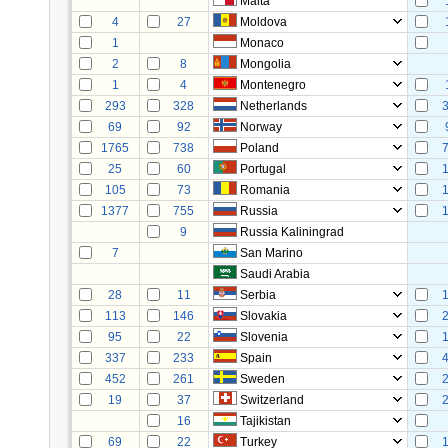
Malta
4
27
Moldova
1
Monaco
2
8
Mongolia
1
4
Montenegro
293
328
Netherlands
69
92
Norway
1765
738
Poland
25
60
Portugal
105
73
Romania
1377
755
Russia
9
Russia Kaliningrad
7
San Marino
Saudi Arabia
28
11
Serbia
113
146
Slovakia
95
22
Slovenia
337
233
Spain
452
261
Sweden
19
37
Switzerland
16
Tajikistan
69
22
Turkey