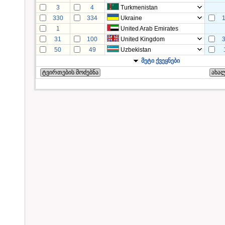
3
4
Turkmenistan
330
334
Ukraine
1
United Arab Emirates
31
100
United Kingdom
50
49
Uzbekistan
მეტი ქვეყნები