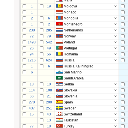
Malta
1
19
Moldova
1
Monaco
2
6
Mongolia
1
2
Montenegro
238
285
Netherlands
72
79
Norway
1498
542
Poland
26
49
Portugal
94
56
Romania
1216
624
Russia
1
6
Russia Kaliningrad
6
San Marino
Saudi Arabia
18
10
Serbia
114
108
Slovakia
66
21
Slovenia
270
200
Spain
437
251
Sweden
15
43
Switzerland
13
Tajikistan
77
18
Turkey