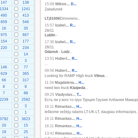
147
138
15:09
Wiktor...
,
D...
1334
1241
Załadunek
495
413
LT,81006
Dirvonenu...
859
546
15:57
Izabel...
,
R...
16
35
28/11
975
667
Lublin
-
154
177
17:30
Izabel...
,
R...
28/11
220
234
Gdansk
-
Lodz
...
14
13:51
Hubert...
,
R...
3
...
146
77
09:56
Hubert...
,
R...
629
365
Looking for RAMP HIgh truck
Vilnus
...
66
317
11:34
Magdalena...
,
H...
8
8
need two truck
Klaipeda
...
7
88
09:25
Vladyslav...
,
Т...
2239
2582
Есть ли у кого то груз Турция Грузия Албания Македо
3
16:11
Rimantas...
,
H...
Ieškome vežėjų ratams LT-UK-LT, daugiau informacijos..
1
16:11
Rimantas...
,
H...
3792
3623
20
15
16:11
Rimantas...
,
H...
18
25
13:42
Rimantas...
,
H...