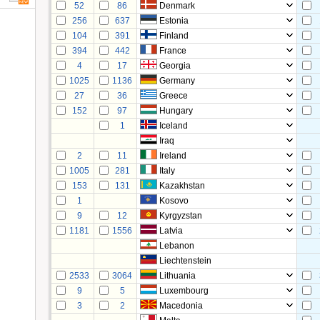
52
86
Denmark
256
637
Estonia
104
391
Finland
394
442
France
4
17
Georgia
1025
1136
Germany
27
36
Greece
152
97
Hungary
1
Iceland
Iraq
2
11
Ireland
1005
281
Italy
153
131
Kazakhstan
1
Kosovo
9
12
Kyrgyzstan
1181
1556
Latvia
Lebanon
Liechtenstein
2533
3064
Lithuania
9
5
Luxembourg
3
2
Macedonia