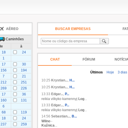
AÉREO
BUSCAR EMPRESAS
FA
Caminhões
de
à
18
24
1
CHAT
FÓRUM
NOTÍCI
17
30
156
194
Últimos
Hoje
3 dias
7
21
10:25
Krystian...
,
H...
212
251
10:25
Krystian...
,
H...
269
226
13:33
Edgar...
,
P...
17
36
reikia vilkyko kamennyj
Log
...
160
131
13:33
Edgar...
,
P...
6
reikia vilkyko kamennyj
Log
...
68
119
14:56
Sebastian...
,
B...
18
24
Wilno
-
237
259
Kuźnica
...