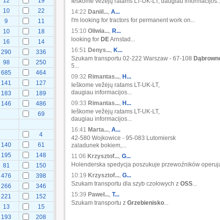
12
19
Ieškome vežėjų ratams LT-UK-LT, daugiau informacijos..
10
22
14:22
Daniil...
,
A...
I'm looking for tractors for permanent work on...
9
11
15:10
Oliwia...
,
R...
10
18
looking for
DE
Arnstad...
16
14
16:51
Denys...
,
K...
290
336
Szukam transportu 02-222 Warszaw - 67-108
Dąbrown
98
250
5...
685
464
09:32
Rimantas...
,
H...
141
127
Ieškome vežėjų ratams LT-UK-LT,
daugiau informacijos...
183
189
09:33
Rimantas...
,
H...
146
486
Ieškome vežėjų ratams LT-UK-LT,
69
daugiau informacijos...
16:41
Marta...
,
A...
4
42-580 Wojkowice - 95-083 Lutomiersk
140
61
zaladunek bokiem,...
195
148
11:06
Krzysztof...
,
G...
Holenderska spedycja poszukuje przewoźników operują
81
150
10:19
Krzysztof...
,
G...
476
398
Szukam transportu dla szyb czołowych z
OSS
...
266
346
15:39
Paweł...
,
T...
221
152
Szukam transportu z
Grzebienisko
...
13
15
193
208