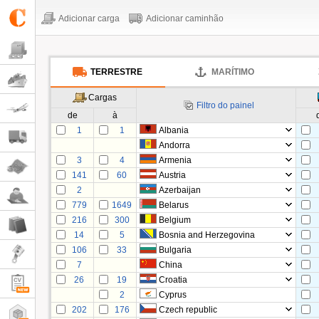
Adicionar carga
Adicionar caminhão
TERRESTRE
MARÍTIMO
Cargas
Filtro do painel
de
à
1
1
Albania
Andorra
3
4
Armenia
141
60
Austria
2
Azerbaijan
779
1649
Belarus
216
300
Belgium
14
5
Bosnia and Herzegovina
106
33
Bulgaria
7
China
26
19
Croatia
2
Cyprus
202
176
Czech republic