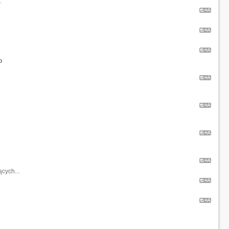
.
o
cych...