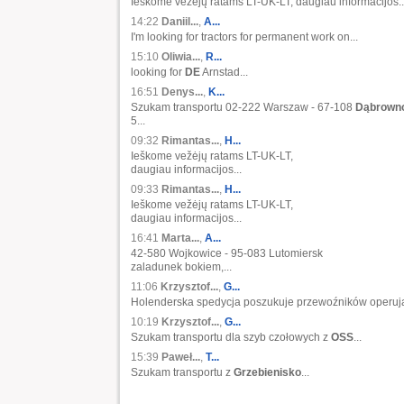
Ieškome vežėjų ratams LT-UK-LT, daugiau informacijos..
14:22
Daniil...
,
A...
I'm looking for tractors for permanent work on...
15:10
Oliwia...
,
R...
looking for
DE
Arnstad...
16:51
Denys...
,
K...
Szukam transportu 02-222 Warszaw - 67-108
Dąbrown
5...
09:32
Rimantas...
,
H...
Ieškome vežėjų ratams LT-UK-LT,
daugiau informacijos...
09:33
Rimantas...
,
H...
Ieškome vežėjų ratams LT-UK-LT,
daugiau informacijos...
16:41
Marta...
,
A...
42-580 Wojkowice - 95-083 Lutomiersk
zaladunek bokiem,...
11:06
Krzysztof...
,
G...
Holenderska spedycja poszukuje przewoźników operują
10:19
Krzysztof...
,
G...
Szukam transportu dla szyb czołowych z
OSS
...
15:39
Paweł...
,
T...
Szukam transportu z
Grzebienisko
...