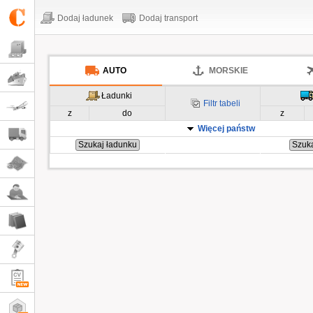
Dodaj ładunek
Dodaj transport
AUTO
MORSKIE
Ładunki
Filtr tabeli
z
do
z
Więcej państw