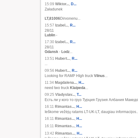
15:09
Wiktor...
,
D...
Załadunek
LT,81006
Dirvonenu...
15:57
Izabel...
,
R...
28/11
Lublin
-
17:30
Izabel...
,
R...
28/11
Gdansk
-
Lodz
...
13:51
Hubert...
,
R...
...
09:56
Hubert...
,
R...
Looking for RAMP HIgh truck
Vilnus
...
11:34
Magdalena...
,
H...
need two truck
Klaipeda
...
09:25
Vladyslav...
,
Т...
Есть ли у кого то груз Турция Грузия Албания Македо
16:11
Rimantas...
,
H...
Ieškome vežėjų ratams LT-UK-LT, daugiau informacijos..
16:11
Rimantas...
,
H...
16:11
Rimantas...
,
H...
13:42
Rimantas...
,
H...